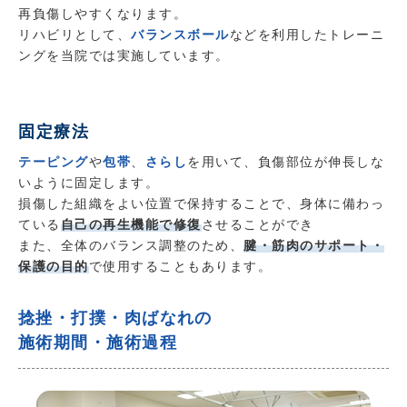
再負傷しやすくなります。
リハビリとして、
バランスボール
などを利用したトレーニ
ングを当院では実施しています。
固定療法
テーピング
や
包帯
、
さらし
を用いて、負傷部位が伸長しな
いように固定します。
損傷した組織をよい位置で保持することで、身体に備わっ
ている
自己の再生機能で修復
させることができ
また、全体のバランス調整のため、
腱・筋肉のサポート・
保護の目的
で使用することもあります。
捻挫・打撲・肉ばなれの
施術期間・施術過程