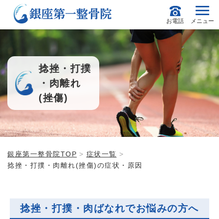
お電話
メニュー
捻挫・打撲
・肉離れ
(挫傷)
銀座第一整骨院TOP
症状一覧
捻挫・打撲・肉離れ(挫傷)の症状・原因
捻挫・打撲・肉ばなれでお悩みの方へ