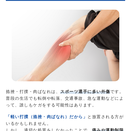
捻挫・打撲・肉ばなれは、
スポーツ選手に多い外傷
です。
普段の生活でも転倒や転落、交通事故、急な運動などによ
って、誰しもケガをする可能性はあります。
「軽い打撲（捻
挫・肉ばな
れ）だから」
と放置される方が
いるかもしれません。
しかし、適切な処置をしなかったことで、
痛みや運動制限