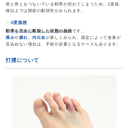
骨と骨とをつないでいる靭帯が切れてしまうため、2度捻
挫以上では関節の動揺性がみられます。
・3度捻挫
靭帯を完全に断裂した状態の捻挫
です。
痛み
や
腫れ
、
内出血
が著しくみられ、固定によって改善が
見込めない場合は、手術が必要となるケースもあります。
打撲について