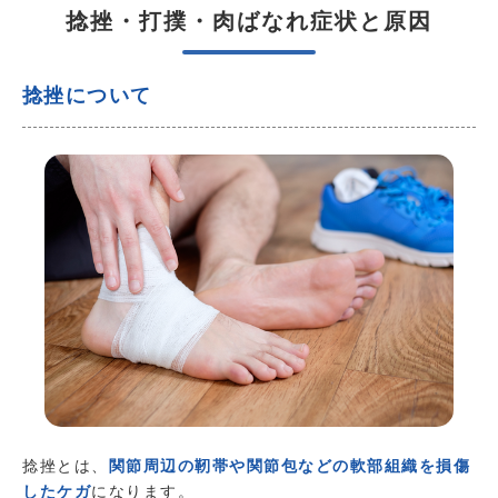
捻挫・打撲・肉ばなれ症状と原因
捻挫について
捻挫とは、
関節周辺の靭帯や関節包などの軟部組織を損傷
したケガ
になります。