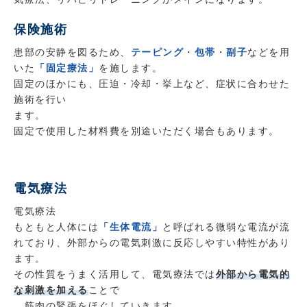
保険施術
患部の安静を図るため、
テーピング
・
包帯
・
副子
などを用
いた
「固定療法」
を施します。
固定のほかにも、圧迫・冷却・挙上など、症状に合わせた
施術を行い
ます。
固定で使用した材料費を別途いただく場合もあります。
電気療法
電気療法
もともと人体には
「生体電流」
と呼ばれる微弱な電流が流
れており、外部からの電気刺激に反応しやすい特性があり
ます。
その性質をうまく活用して、電気療法では
外部から電気的
な刺激を加える
ことで
、筋肉の緊張をほぐしていきます。