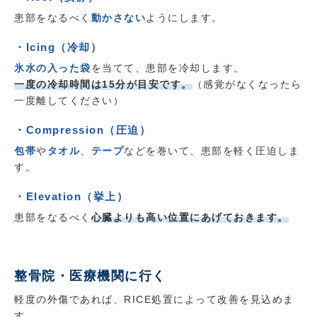
患部をなるべく
動かさない
ようにします。
・Icing（冷却）
氷水の入った袋
を当てて、患部を冷却します。
一度の冷却時間は15分が目安です。
（感覚がなくなったら
一度離してください）
・Compression（圧迫）
包帯
や
タオル
、
テープ
などを巻いて、患部を軽く圧迫しま
す。
・Elevation（挙上）
患部をなるべく
心臓よりも高い位置にあげておきます。
整骨院・医療機関に行く
軽度の外傷であれば、RICE処置によって改善を見込めま
す。