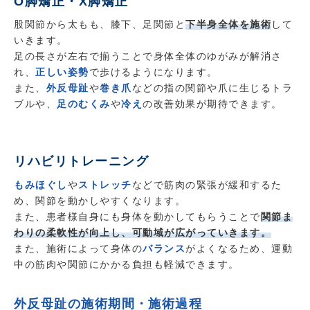
O脚矯正・X脚矯正
股関節から太もも、膝下、足関節と
下半身全体を施術
して
いきます。
足の長さが左右で揃うことで身体全体のゆがみが解消さ
れ、
正しい姿勢
で歩けるようになります。
また、
外反母趾
や
巻き爪
などの指の関節や爪に生じるトラ
ブルや、
足のむくみ
や
冷え
の改善効果が期待できます。
リハビリトレーニング
もみほぐし
や
ストレッチ
などで筋肉の緊張が緩和するた
め、関節を動かしやすくなります。
また、患者様自身にも身体を動かしてもらうことで
関節ま
わりの柔軟性が向上し、可動域が広がっていきます。
また、施術によって身体の
バランス
がよくなるため、運動
中の筋肉や関節にかかる負担も軽減できます。
外反母趾の施術期間・施術過程