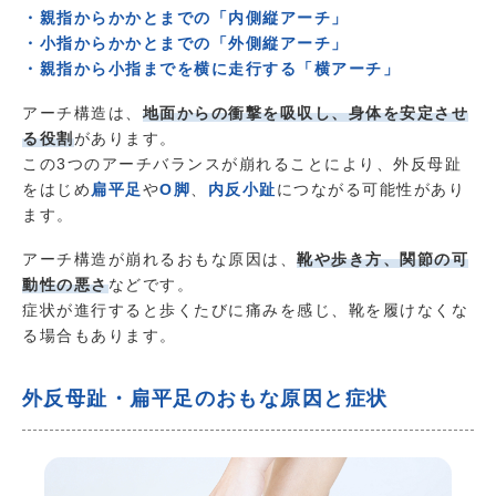
・親指からかかとまでの「内側縦アーチ」
・小指からかかとまでの「外側縦アーチ」
・親指から小指までを横に走行する「横アーチ」
アーチ構造は、
地面からの衝撃を吸収し、身体を安定させ
る役割
があります。
この3つのアーチバランスが崩れることにより、外反母趾
をはじめ
扁平足
や
O脚
、
内反小趾
につながる可能性があり
ます。
アーチ構造が崩れるおもな原因は、
靴や歩き方、関節の可
動性の悪さ
などです。
症状が進行すると歩くたびに痛みを感じ、靴を履けなくな
る場合もあります。
外反母趾・扁平足のおもな原因と症状