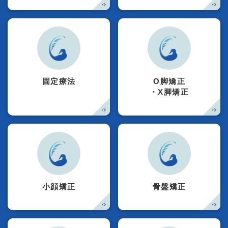
固定療法
O脚矯正
・X脚矯正
小顔矯正
骨盤矯正