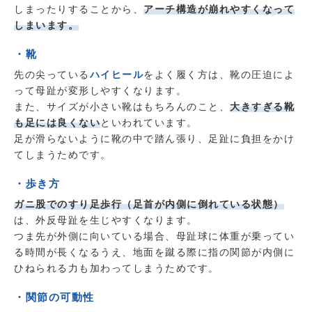
しまったりすることから、
アーチ構造が崩れやすくなって
しまいます。
・靴
先の尖っている
ハイヒール
をよく履く方は、靴の圧迫によ
って母趾が変形しやすくなります。
また、サイズが小さい靴はもちろんのこと、
大きすぎる靴
も足には良くない
といわれています。
足が滑らないように靴の中で踏ん張り、足趾に負担をかけ
てしまうためです。
・歩き方
ガニ股でのすり足歩行（足首が内側に倒れている状態）
は、外反母趾を生じやすくなります。
つま先が外側に向いている場合、母趾球に体重が乗ってい
る時間が長くなるうえ、地面を蹴る際に指の関節が内側に
ひねられる力も加わってしまうためです。
・関節の可動性