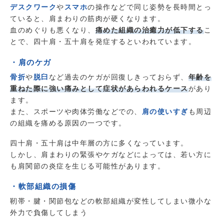
デスクワーク
や
スマホ
の操作などで同じ姿勢を長時間とっ
ていると、肩まわりの筋肉が硬くなります。
血のめぐりも悪くなり、
痛めた組織の治癒力が低下する
こ
とで、四十肩・五十肩を発症するといわれています。
・肩のケガ
骨折
や
脱臼
など過去のケガが回復しきっておらず、
年齢を
重ねた際に強い痛みとして症状があらわれるケース
があり
ます。
また、スポーツや肉体労働などでの、
肩の使いすぎ
も周辺
の組織を痛める原因の一つです。
四十肩・五十肩は中年層の方に多くなっています。
しかし、肩まわりの緊張やケガなどによっては、若い方に
も肩関節の炎症を生じる可能性があります。
・軟部組織の損傷
靭帯・腱・関節包などの軟部組織が変性してしまい微小な
外力で負傷してしまう