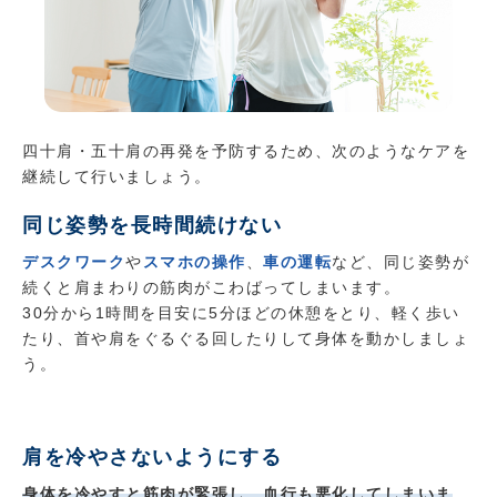
四十肩・五十肩の再発を予防するため、次のようなケアを
継続して行いましょう。
同じ姿勢を長時間続けない
デスクワーク
や
スマホの操作
、
車の運転
など、同じ姿勢が
続くと肩まわりの筋肉がこわばってしまいます。
30分から1時間を目安に5分ほどの休憩をとり、軽く歩い
たり、首や肩をぐるぐる回したりして身体を動かしましょ
う。
肩を冷やさないようにする
身体を冷やすと筋肉が緊張し、血行も悪化してしまいま