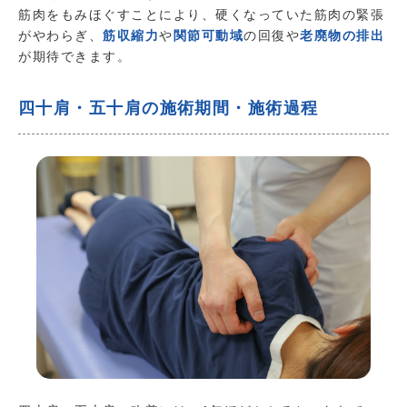
筋肉をもみほぐすことにより、硬くなっていた筋肉の緊張
がやわらぎ、
筋収縮力
や
関節可動域
の回復や
老廃物の排出
が期待できます。
四十肩・五十肩の施術期間・施術過程