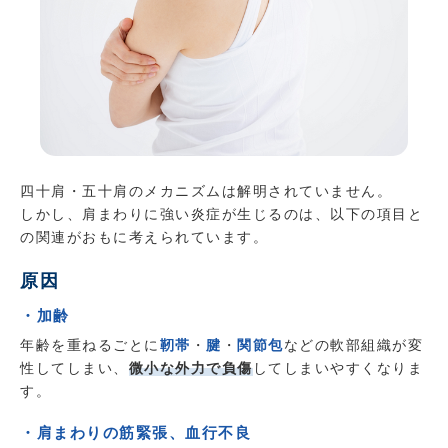
四十肩・五十肩のメカニズムは解明されていません。
しかし、肩まわりに強い炎症が生じるのは、以下の項目と
の関連がおもに考えられています。
原因
・加齢
年齢を重ねるごとに
靭帯
・
腱
・
関節包
などの軟部組織が変
性してしまい、
微小な外力で負傷
してしまいやすくなりま
す。
・肩まわりの筋緊張、血行不良