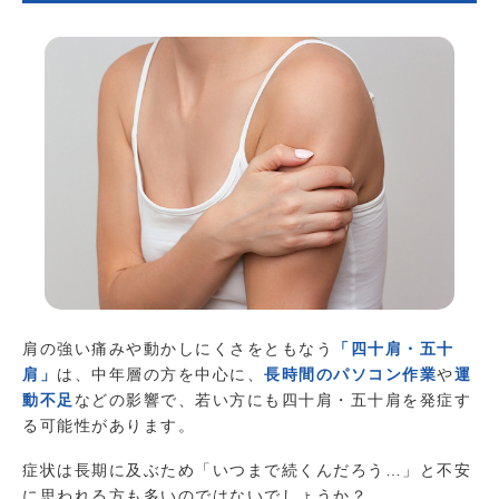
肩の強い痛みや動かしにくさをともなう
「四十肩・五十
肩」
は、中年層の方を中心に、
長時間のパソコン作業
や
運
動不足
などの影響で、若い方にも四十肩・五十肩を発症す
る可能性があります。
症状は長期に及ぶため「いつまで続くんだろう…」と不安
に思われる方も多いのではないでしょうか？