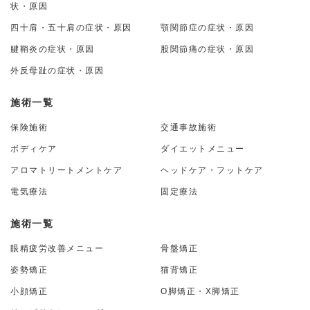
状・原因
四十肩・五十肩の症状・原因
顎関節症の症状・原因
腱鞘炎の症状・原因
股関節痛の症状・原因
外反母趾の症状・原因
施術一覧
保険施術
交通事故施術
ボディケア
ダイエットメニュー
アロマトリートメントケア
ヘッドケア・フットケア
電気療法
固定療法
施術一覧
眼精疲労改善メニュー
骨盤矯正
姿勢矯正
猫背矯正
小顔矯正
O脚矯正・X脚矯正