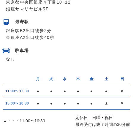
東京都中央区銀座４丁目10−12
銀座サマリヤビル5F
最寄駅
銀座駅B2出口徒歩2分
東銀座A2出口徒歩40秒
駐車場
なし
月
火
水
木
金
土
日
●
●
●
●
●
●
✕
11:00〜 13:30
●
●
●
●
●
▲
✕
15:00〜 20:30
定休日：日曜・祝日
▲・・・11:00〜16:30
最終受付は終了時間の30分前